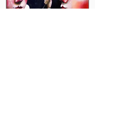
Circo e Terapia: il
progetto CALIMERA
Progetto promosso dall'Associazione
Antitesi Teatro Circo
Il progetto, finanziato dalla Società della
Salute, nasce nel 2000 con il nome di
“Albero dell’amicizia”, dalla
collaborazione dell’Associazione
“ANTITESI”, il Comune di Vicopisano e
altre Associazioni del territorio: “Gruppo
Gulliver” e “Caprona ‘94”. Nel 2006,
l’Associazione “Antitesi” ne diventa
capofila, il progetto viene rivisto e