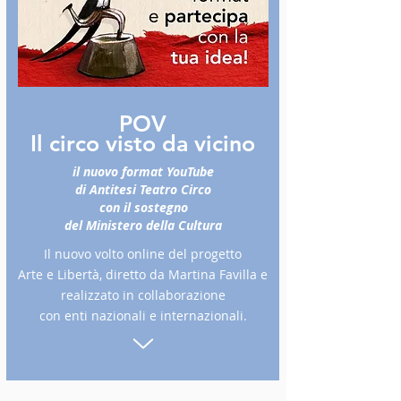
POV
Il circo visto da vicino
il nuovo format YouTube
di Antitesi Teatro Circo
con il sostegno
del Ministero della Cultura
Il nuovo volto online del progetto
Arte e Libertà, diretto da Martina Favilla e
realizzato in collaborazione
con enti nazionali e internazionali.