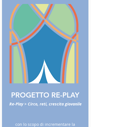
PROGETTO RE-PLAY
Re-Play > Circo, reti, crescita giovanile
con lo scopo di incrementare la