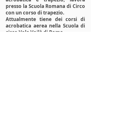
presso la Scuola Romana di Circo
con un corso di trapezio.
Attualmente tiene dei corsi di
acrobatica aerea nella Scuola di
circo Vola Voilà di Roma.
Abbigliamento consigliato
E' consigliato un abbigliamento caldo e
comodo.
Durata
Sabato 7 marzo: 11:00 alle 13:30
e dalle 15:00 alle 17:30
Domenica 8 marzo: 10:30 alle
13:00 e dalle 14:30 alle 17:00
Il
costo
del workshop è di € 95
(+ € 15 di assicurazione e
tesseramento per i non soci)