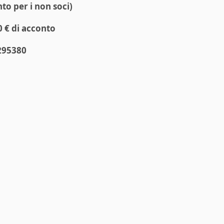
to per i non soci)
0 € di acconto
295380