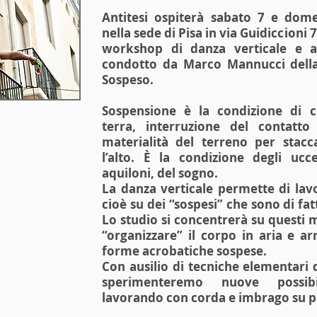
Antitesi ospiterà sabato 7 e dom
nella sede di Pisa in via Guidiccioni 7 
workshop di danza verticale e ac
condotto da Marco Mannucci dell
Sospeso.
Sospensione è la condizione di c
terra, interruzione del contatto
materialità del terreno per stacca
l’alto. È la condizione degli uccel
aquiloni, del sogno.
La danza verticale permette di lav
cioè su dei “sospesi” che sono di fa
Lo studio si concentrerà su questi
“organizzare” il corpo in aria e ar
forme acrobatiche sospese.
Con ausilio di tecniche elementari 
sperimenteremo nuove possib
lavorando con corda e imbrago su p