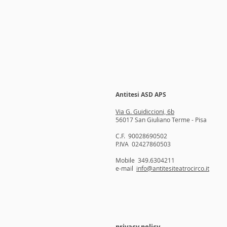
Antitesi ASD APS
Via G. Guidiccioni, 6b
56017 San Giuliano Terme - Pisa
C.F.
90028690502
P.IVA
02427860503
Mobile 349.6304211
e-mail
info@antitesiteatrocirco.it