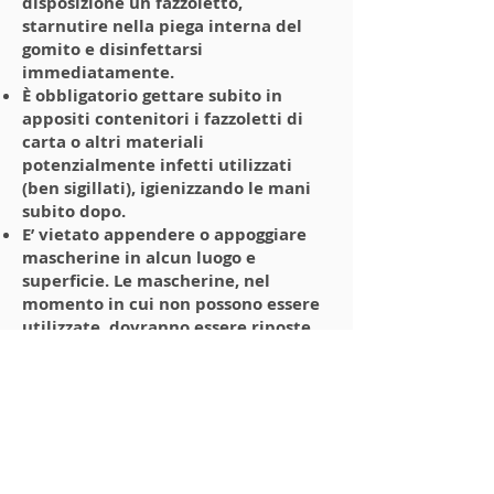
disposizione un fazzoletto,
starnutire nella piega interna del
gomito e disinfettarsi
immediatamente.
È obbligatorio gettare subito in
appositi contenitori i fazzoletti di
carta o altri materiali
potenzialmente infetti utilizzati
(ben sigillati), igienizzando le mani
subito dopo.
E’ vietato appendere o appoggiare
mascherine in alcun luogo e
superficie. Le mascherine, nel
momento in cui non possono essere
utilizzate, dovranno essere riposte
in appositi sacchetti personali
sigillati.
Se si dovessero ravvisare sintomi
influenzali durante la permanenza
all’interno della struttura è
obbligatorio interrompere
immediatamente l’allenamento e