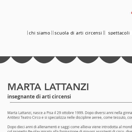
chi siamo
scuola di arti circensi
spettacoli
MARTA LATTANZI
insegnante di arti circensi
Marta Lattanzi, nasce a Pisa il 29 ottobre 1999. Dopo diversi anni nella ginnas
Antitesi Teatro Circo e si specializza nelle discipline aeree, come tessuto, co
Dopo dieci anni di allenamenti e saggi come allieva viene introdotta al mon
col progetto Re-play mirato alla formazione di giovani assistenti di circo, di