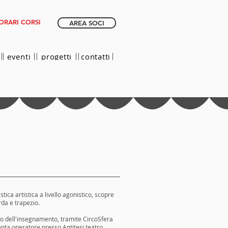
ORARI CORSI
AREA SOCI
eventi
progetti
contatti
tica artistica a livello agonistico, scopre
rda e trapezio.
do dell'insegnamento, tramite CircoSfera
venta operatore presso Antitesi teatro