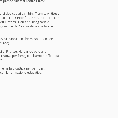
va presso Antitesi Teatro Circo;
rsi dedicati ai bambini. Tramite Antitesi,
erso le reti CircoSfera e Youth Forum, con
ti Circensi. Con altri insegnanti di
giovanile del Circo e delle sue forme
 si esibisce in diversi spettacoli della
turae).
i di Firenze. Ha partecipato alla
reativa per famiglie e bambini affetti da
co.
i e nella didattica per bambini,
 con la formazione educativa.