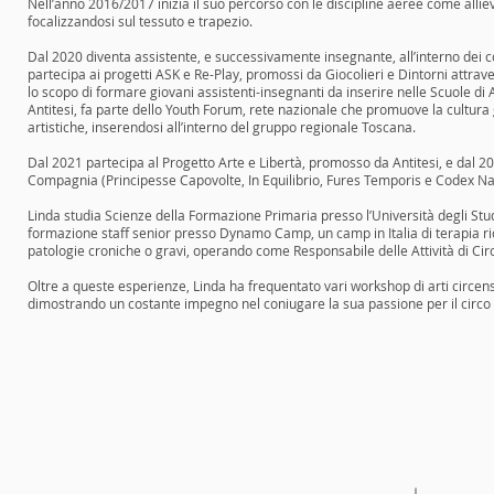
Nell’anno 2016/2017 inizia il suo percorso con le discipline aeree come allie
focalizzandosi sul tessuto e trapezio.
Dal 2020 diventa assistente, e successivamente insegnante, all’interno dei co
partecipa ai progetti ASK e Re-Play, promossi da Giocolieri e Dintorni attrav
lo scopo di formare giovani assistenti-insegnanti da inserire nelle Scuole di Ar
Antitesi, fa parte dello Youth Forum, rete nazionale che promuove la cultura 
artistiche, inserendosi all’interno del gruppo regionale Toscana.
Dal 2021 partecipa al Progetto Arte e Libertà, promosso da Antitesi, e dal 2022
Compagnia (Principesse Capovolte, In Equilibrio, Fures Temporis e Codex Na
Linda studia Scienze della Formazione Primaria presso l’Università degli Stud
formazione staff senior presso Dynamo Camp, un camp in Italia di terapia ric
patologie croniche o gravi, operando come Responsabile delle Attività di Cir
Oltre a queste esperienze, Linda ha frequentato vari workshop di arti circens
dimostrando un costante impegno nel coniugare la sua passione per il circo