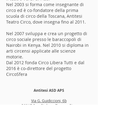
Nel 2003 si forma come insegnante di
circo ed è co-fondatore della prima
scuola di circo della Toscana, Antitesi
Teatro Circo, dove insegna fino al 2011.
Nel 2007 sviluppa e crea un progetto di
circo sociale presso le baraccopoli di
Nairobi in Kenya. Nel 2010 si diploma in
arti circensi applicate alle scienze
motorie.
Dal 2012 fonda Circo Libera Tutti e dal
2016 è co-direttore del progetto
CircoSfera
Antitesi ASD APS
Via G. Guidiccioni, 6b
56017 San Giuliano Terme - Pisa
C.F.
90028690502
P.IVA
02427860503
Mobile
349.6304211
e-mail
info@antitesiteatrocirco.it