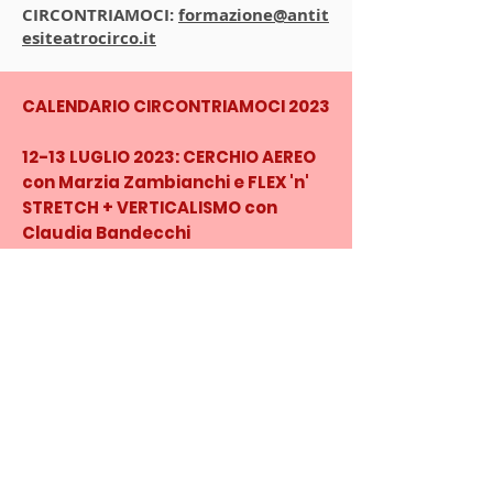
CIRCONTRIAMOCI
:
formazione@antit
esiteatrocirco.it
CALENDARIO CIRCONTRIAMOCI 2023
12-13 LUGLIO 2023: CERCHIO AEREO
con Marzia Zambianchi e FLEX 'n'
STRETCH + VERTICALISMO con
Claudia Bandecchi
Calendario in aggiornamento ...
Antitesi ASD APS
Via G. Guidiccioni, 6b
56017 San Giuliano Terme - Pisa
C.F.
90028690502
P.IVA
02427860503
Mobile
349.6304211