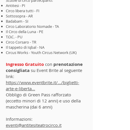
Scuole di circo partecipanti:
Antitesi - PI
Circo libera tutti - FI
Sottosopra - AR
Badabam - SI
Circo Laboratorio Nomade - TA
Il Circo della Luna - PE
T.O.C. - PU
Circo Corsaro - TR
Il tappeto di Iqbal - NA
Circus Works - Youth Circus Network (UK)
Ingresso Gratuito
con
prenotazione
consigliata
su Event Brite al seguente
link:
https://www.eventbrite.it/.../biglietti-
arte-e-liberta...
Obbligo di Green Pass rafforzato
(eccetto minori di 12 anni)
e uso della
mascherina (dai 6 anni)
Informazioni:
eventi@antitesiteatrocirco.it