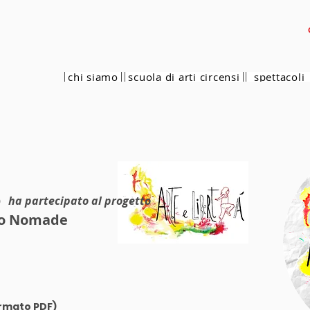
chi siamo
scuola di arti circensi
spettacoli
o
ha partecipato al progetto
io Nomade
ormato PDF)